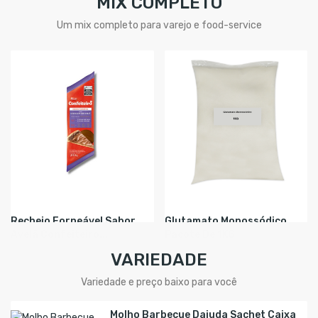
MIX COMPLETO
Um mix completo para varejo e food-service
Glutamato Monossódico
Recheio Forneável Sabor
Pacote De 1KG
Avelã Confeiteiro...
VARIEDADE
Variedade e preço baixo para você
Molho Barbecue Dajuda Sachet Caixa