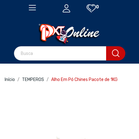
0
Início
TEMPEROS
Alho Em Pó Chines Pacote de 1KG