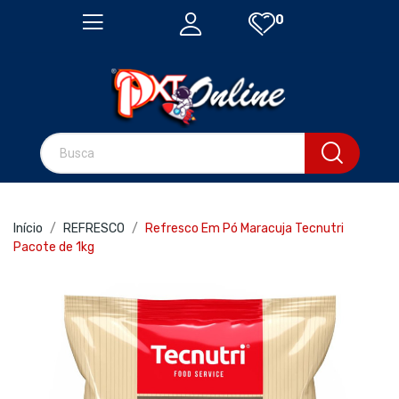
0
Início
REFRESCO
Refresco Em Pó Maracuja Tecnutri
Pacote de 1kg