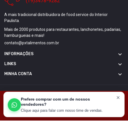
(19)3478-9282
A mais tradicional distribuidora de food service do Interior
Paulista.
Mais de 2000 produtos para restaurantes, lanchonetes, padarias,
hamburgueias e mais!
contato@pxtalimentos.com.br

INFORMAÇÕES

LINKS

MINHA CONTA
Copyright © GT Media. Todos direitos reservados
×
Este site usa cookies para garantir que você tenha a
Prefere comprar com um de nossos
melhor experiência em nosso site
vendedores?
Clique aqui para falar com nosso time de vendas.
Got It!
HOME
CARRINHO
CONTATO
MINHA CONTA