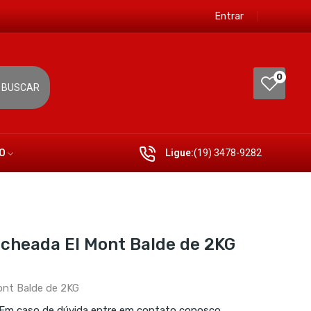
Entrar
0
BUSCAR
O
Ligue:
(19) 3478-9282
cheada El Mont Balde de 2KG
ont Balde de 2KG
 Em caso de dúvida entre em contato conosco.