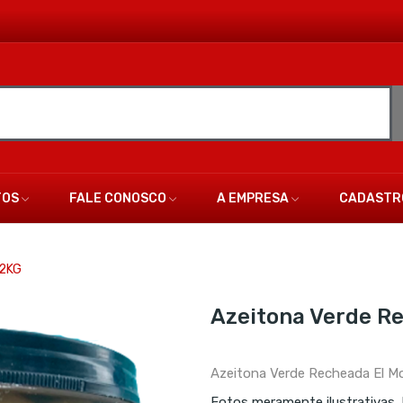
TOS
FALE CONOSCO
A EMPRESA
CADASTR
 2KG
Azeitona Verde Re
Azeitona Verde Recheada El M
Fotos meramente ilustrativas.