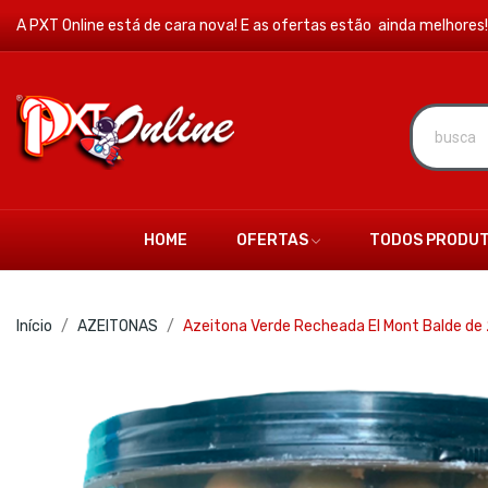
A PXT Online está de cara nova! E as ofertas estão ainda melhores!
HOME
OFERTAS
TODOS PRODU
Início
AZEITONAS
Azeitona Verde Recheada El Mont Balde de