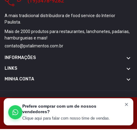
(19)3478-9282
A mais tradicional distribuidora de food service do Interior
Paulista.
Mais de 2000 produtos para restaurantes, lanchonetes, padarias,
hamburgueias e mais!
contato@pxtalimentos.com.br

INFORMAÇÕES

LINKS

MINHA CONTA
Copyright © GT Media. Todos direitos reservados
×
Este site usa cookies para garantir que você tenha a
Prefere comprar com um de nossos
melhor experiência em nosso site
vendedores?
Clique aqui para falar com nosso time de vendas.
Got It!
HOME
CARRINHO
CONTATO
MINHA CONTA