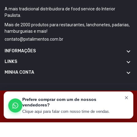
A mais tradicional distribuidora de food service do Interior
Paulista.
Mais de 2000 produtos para restaurantes, lanchonetes, padarias,
hamburgueias e mais!
contato@pxtalimentos.com.br

INFORMAÇÕES

LINKS

MINHA CONTA
Copyright © GT Media. Todos direitos reservados
×
Este site usa cookies para garantir que você tenha a
Prefere comprar com um de nossos
melhor experiência em nosso site
vendedores?
Clique aqui para falar com nosso time de vendas.
Got It!
HOME
CARRINHO
CONTATO
MINHA CONTA