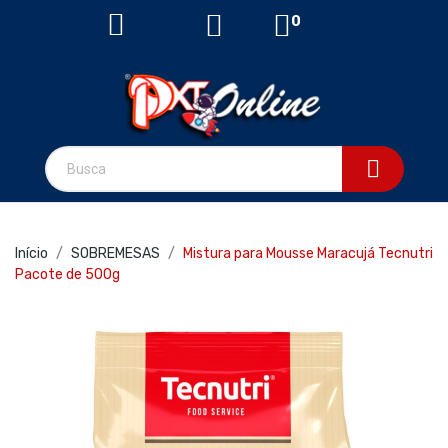
0
Início
SOBREMESAS
Mistura para Mousse Maracujá Tecnutri
Pacote de 500g