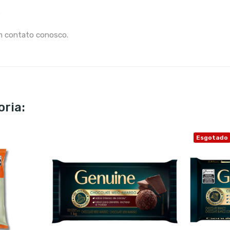
G
em contato conosco.
ria:
Esgotado